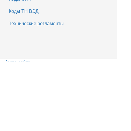
Коды ТН ВЭД
Технические регламенты
Карта сайта
8(812) 649-04-14, 8(921) 371-51-32
spb-sert@list.ru
© 2020 Сертификация Разрешения
Согласования в Санкт-Петербурге.
Главная
Комплексные решения
Пожарные сигнализации