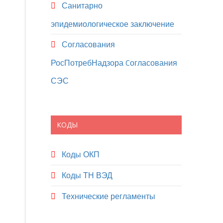
Санитарно
эпидемиологическое заключение
Согласования
РосПотребНадзора Cогласования
СЭС
КОДЫ
Коды ОКП
Коды ТН ВЭД
Технические регламенты