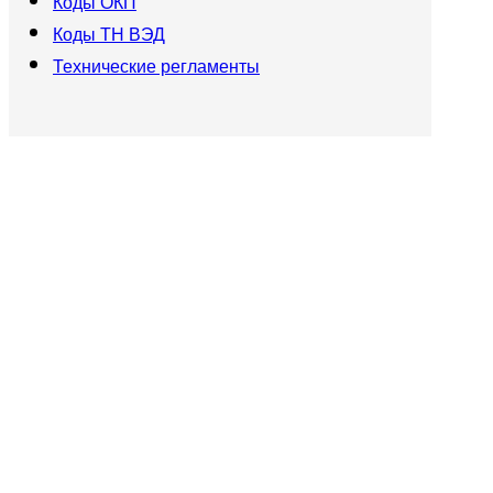
Коды ОКП
Коды ТН ВЭД
Технические регламенты
Карта сайта
8(812) 649-04-14, 8(921) 371-51-32
spb-sert@list.ru
© 2020 Сертификация Разрешения Согласования
в Санкт-Петербурге.
Главная
Комплексные решения