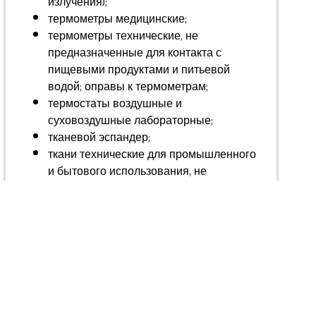
излучения);
термометры медицинские;
термометры технические, не
предназначенные для контакта с
пищевыми продуктами и питьевой
водой; оправы к термометрам;
термостаты воздушные и
суховоздушные лабораторные;
тканевой эспандер;
ткани технические для промышленного
и бытового использования, не
являющиеся сырьем для изготовления
одежды, не предназначенные для
контакта с пищевым сырьем, пищевыми
продуктами, питьевой водой;
ткань техническая
товары для домашних животных;
товары для рыбной ловли;
товары для туризма: палатки, тенты,